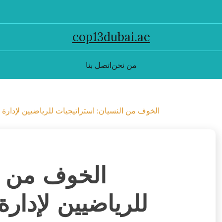
cop13dubai.ae
من نحن
اتصل بنا
الخوف من النسيان: استراتيجيات للرياضيين لإدارة ال
الخوف من ال
للرياضيين لإدارة 