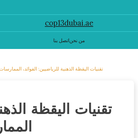
cop13dubai.ae
من نحن
اتصل بنا
تقنيات اليقظة الذهنية للرياضيين: الفوائد، الممارسا
تقنيات اليقظة الذهني
المما