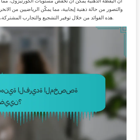
أن اليقظة الذهنية يمكن أن تخفض مستويات الكورتيزول، مما ق
والتصور من حالة ذهنية إيجابية، مما يمكّن الرياضيين من الان
هذه الفوائد من خلال توفير التشجيع والتجارب المشتركة، مما يمكن أن يحفز الرياضيين على الالتزام ببروتوكولات التعافي.