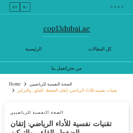
A+
A–
< < < <
cop13dubai.ae
كل المقالات
الرئيسية
من نحن
اتصل بنا
Skip
الصحة النفسية للرياضيين
Home
to
تقنيات نفسية للأداء الرياضي: إتقان الضغط، القلق، والتركيز
content
الصحة النفسية للرياضيين
تقنيات نفسية للأداء الرياضي: إتقان