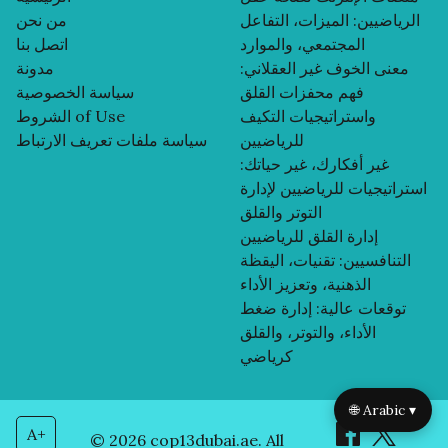
الرياضيين: الميزات، التفاعل
من نحن
المجتمعي، والموارد
اتصل بنا
معنى الخوف غير العقلاني:
مدونة
فهم محفزات القلق
سياسة الخصوصية
واستراتيجيات التكيف
الشروط of Use
للرياضيين
سياسة ملفات تعريف الارتباط
غير أفكارك، غير حياتك:
استراتيجيات للرياضيين لإدارة
التوتر والقلق
إدارة القلق للرياضيين
التنافسيين: تقنيات، اليقظة
الذهنية، وتعزيز الأداء
توقعات عالية: إدارة ضغط
الأداء، والتوتر، والقلق
كرياضي
🌐 Arabic ▾
A+
© 2026 cop13dubai.ae. All