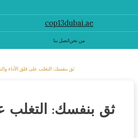
cop13dubai.ae
من نحن
اتصل بنا
ثق بنفسك: التغلب على قلق الأداء وال
ثق بنفسك: التغلب عل