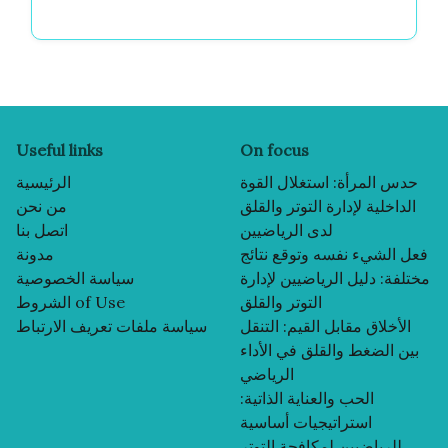
Useful links
On focus
حدس المرأة: استغلال القوة
الرئيسية
الداخلية لإدارة التوتر والقلق
من نحن
لدى الرياضيين
اتصل بنا
فعل الشيء نفسه وتوقع نتائج
مدونة
مختلفة: دليل الرياضيين لإدارة
سياسة الخصوصية
التوتر والقلق
الشروط of Use
الأخلاق مقابل القيم: التنقل
سياسة ملفات تعريف الارتباط
بين الضغط والقلق في الأداء
الرياضي
الحب والعناية الذاتية:
استراتيجيات أساسية
للرياضيين لمكافحة التوتر