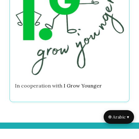
In cooperation with
I Grow Younger
🌐 Arabic ▾
Useful links
On focus