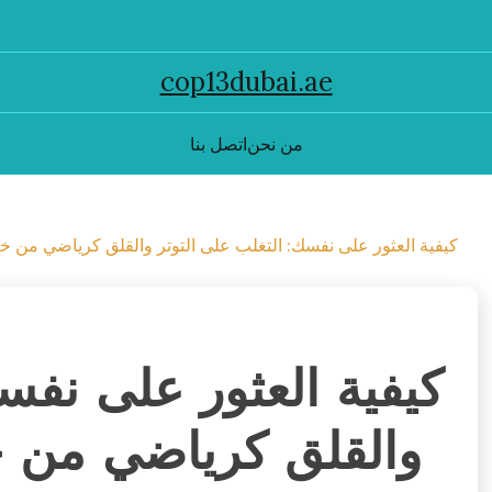
cop13dubai.ae
من نحن
اتصل بنا
كيفية العثور على نفسك: التغلب على التوتر والقلق كرياضي من خل
كيفية العثور على نفسك
والقلق كرياضي من خل