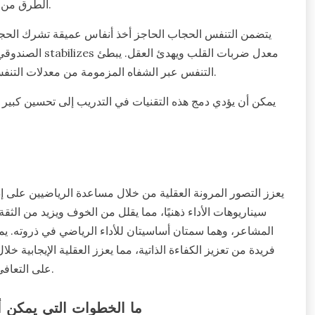
الطرق من استهلاك الأكسجين، وتقلل من التوتر، وتحسن التركيز أثناء الأداء.
يتضمن التنفس الحجاب الحاجز أخذ أنفاس عميقة تشرك الحجاب
الصندوقي من الش
التنفس عبر الشفاه المزمومة من معدلات التنفس، مما يساعد الرياضيين على الحفاظ على السيطرة أثناء الجهد.
يمكن أن يؤدي دمج هذه التقنيات في التدريب إلى تحسين كبير 
يعزز التصور المرونة العقلية من خلال مساعدة الرياضيين على إدار
سيناريوهات الأداء ذهنيًا، مما يقلل من الخوف ويزيد من الث
المشاعر، وهما سمتان أساسيتان للأداء الرياضي في ذروته. ي
فريدة من تعزيز الكفاءة الذاتية، مما يعزز العقلية الإيجابية خل
على التعافي من النكسات، مما يعزز في النهاية المرونة على المدى الطويل.
ما الخطوات التي يمكن أن