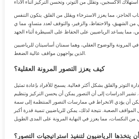
 الحاجز، مما يعزز الاسترخاء ويقلل من القلق. يتكون التنفس
هيق، والاحتفاظ، والزفير، والتوقف لعدد متساوٍ، مما ي stabilizes معدل ضربات القلب ويهدئ العقل. يبطئ
في المرونة والوضوح العقلي، وهما سمتان أساسيتان للرياضيين
الذين يواجهون مواقف عالية الضغط.
كيف يعزز التصور المرونة العقلية؟
ة التوتر والقلق بشكل أكثر فعالية. يسمح للأفراد بإعادة تمثيل
قة. تشير الدراسات إلى أن التصور يمكن أن يحسن التركيز وتنظيم
مكن أن يؤدي الانخراط في ممارسات التصور المنتظمة إلى سمة
ال المواقف الصعبة. نتيجة لذلك، يمكن للرياضيين تنمية قدرة أكبر
 يتخذها الرياضيون لتنفيذ استراتيجيات التصور؟